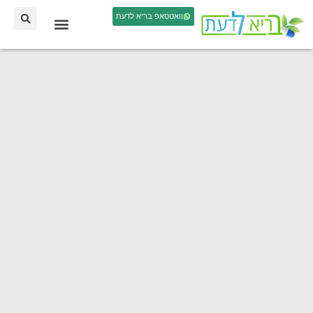
וואטסאפ בריא לדעת