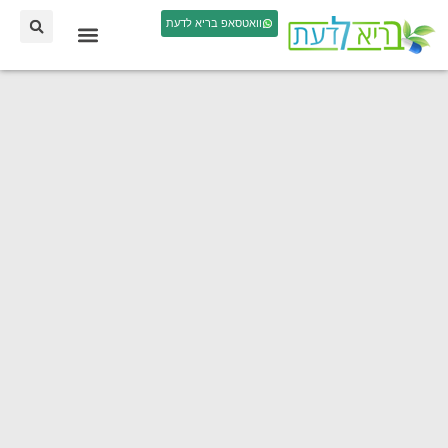
וואטסאפ בריא לדעת