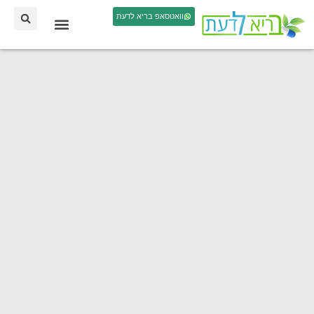
וואטסאפ בריא לדעת