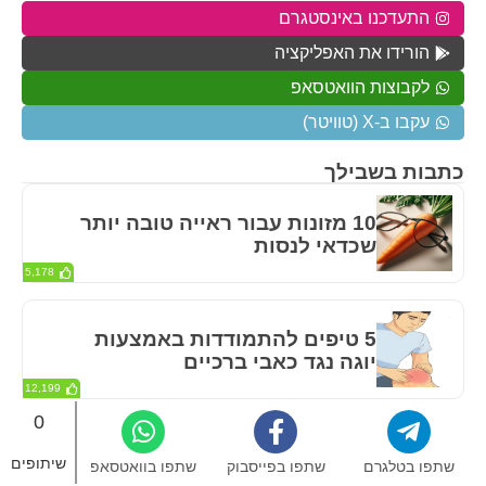
התעדכנו באינסטגרם
הורידו את האפליקציה
לקבוצות הוואטסאפ
עקבו ב-X (טוויטר)
כתבות בשבילך
10 מזונות עבור ראייה טובה יותר
שכדאי לנסות
5,178
5 טיפים להתמודדות באמצעות
יוגה נגד כאבי ברכיים
12,199
0
היתרונות הבריאותיים של
שיתופים
שתפו בטלגרם
שתפו בפייסבוק
שתפו בוואטסאפ
הברוקולי – אחרי שתקראו לא