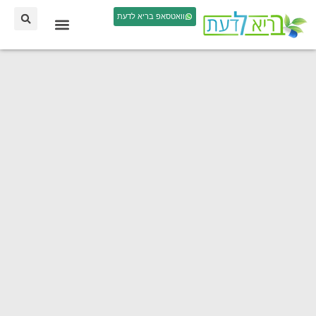
וואטסאפ בריא לדעת