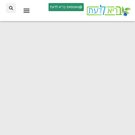
וואטסאפ בריא לדעת