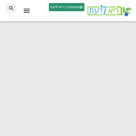
וואטסאפ בריא לדעת