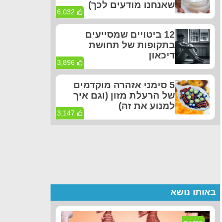
שאנחנו מודעים לכך)
6,032
12 ביטויים שמסייעים
בתקופות של תחושת
דיכאון
3,896
5 סימני אזהרה מוקדמים
של הרעלת מזון (וגם איך
למנוע את זה)
3,147
באותו נושא