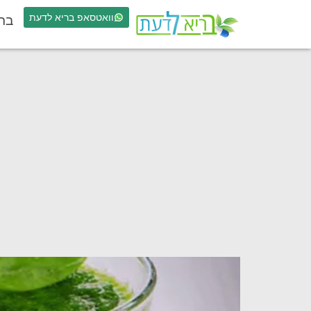
וואטסאפ בריא לדעת
בר