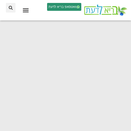
וואטסאפ בריא לדעת