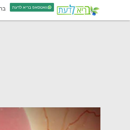
וואטסאפ בריא לדעת
בר