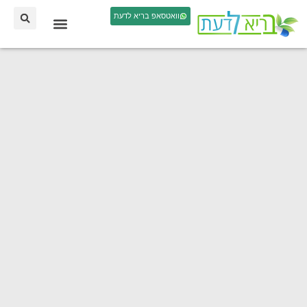
וואטסאפ בריא לדעת