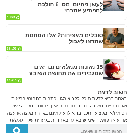
לעשן מהיום. מס' 6 הולכת
להפתיע אתכם!
5,169
סובלים מעצירות? אלו המזונות
שתרצו לאכול
13,151
15 מזונות ממלאים ובריאים
שמגבירים את תחושת השובע
17,615
חשוב לדעת
באתר בריא לדעת תוכלו לקרוא מגוון כתבות בתחומי בריאות
ואורח חיים. חשוב לזכור כי הכתבות אינן מהוות תחליף לייעוץ
רפואי ו/או מקצועי. תכני בריא לדעת אינם בגדר המלצה או עצה
או ייעוץ רפואי. השימוש באתר באחריות בלעדית של הגולש/ת.