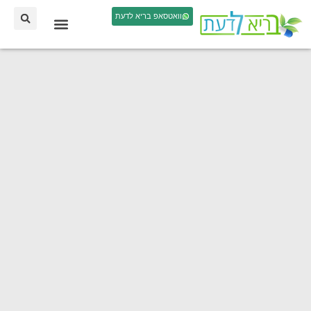
וואטסאפ בריא לדעת