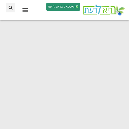
וואטסאפ בריא לדעת