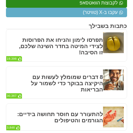
לקבוצות הוואטסאפ
עקבו ב-X (טוויטר)
כתבות בשבילך
תפרסו לימון והניחו את הפרוסות
לצידי המיטה בחדר השינה שלכם,
זו הסיבה!
19,398
8 דברים שמומלץ לעשות עם
היקיצה בבוקר כדי לשמור על
הבריאות
30,367
להתעורר עם חוסר תחושה בידיים:
הגורמים והטיפולים
3,846