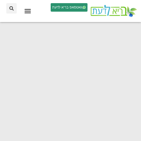
וואטסאפ בריא לדעת