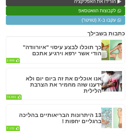
הורידו את האפליקציה
לקבוצות הוואטסאפ
עקבו ב-X (טוויטר)
כתבות בשבילך
כך תוכלו לבצע עיסוי "איורוודה"
הודי אשר ירפא וירגיע אתכם
2,998
אנו אוכלים את זה ביום יום ולא
ידענו שזה מחמיר את הצרבת
הלילית
74,891
13 היתרונות הבריאותיים בהליכה
ברגליים יחפות !
7,131