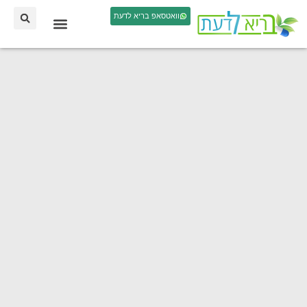
וואטסאפ בריא לדעת