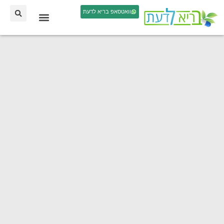
וואטסאפ בריא לדעת