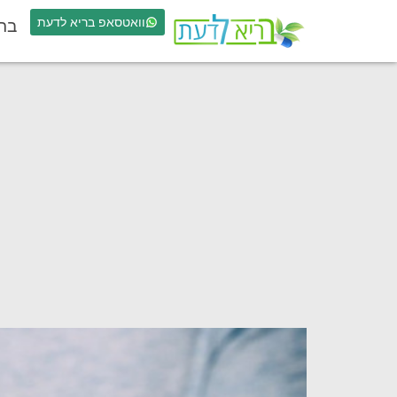
וואטסאפ בריא לדעת
בר