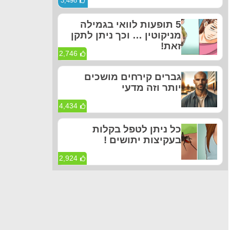
3,498
5 תופעות לוואי בגמילה
מניקוטין … וכך ניתן לתקן
זאת!
2,746
גברים קירחים מושכים
יותר וזה מדעי
4,434
כל ניתן לטפל בקלות
בעקיצות יתושים !
2,924