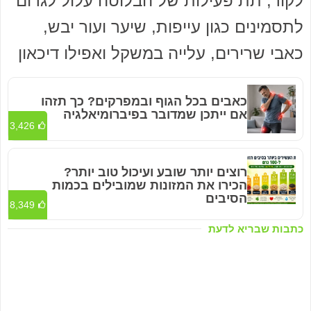
לקור, תת פעילות של הבלוטה עלול לגרום
לתסמינים כגון עייפות, שיער ועור יבש,
כאבי שרירים, עלייה במשקל ואפילו דיכאון
כאבים בכל הגוף ובמפרקים? כך תזהו
אם ייתכן שמדובר בפיברומיאלגיה
3,426
רוצים יותר שובע ועיכול טוב יותר?
הכירו את המזונות שמובילים בכמות
הסיבים
8,349
כתבות שבריא לדעת