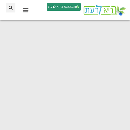
וואטסאפ בריא לדעת