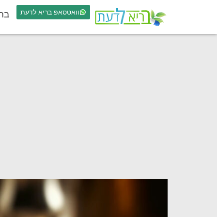
וואטסאפ בריא לדעת
בר