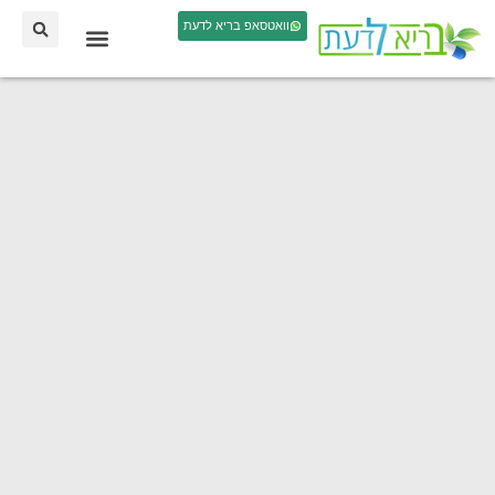
וואטסאפ בריא לדעת