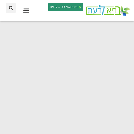
וואטסאפ בריא לדעת