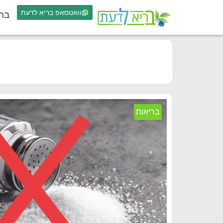
וואטסאפ בריא לדעת
בר
בריאות