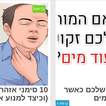
בריאות
 שלכם כאשר
10 סימני אז
ים
(וכיצד למנוע א
4,409