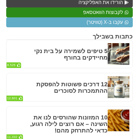
הורידו את האפליקציה
לקבוצות הוואטסאפ
עקבו ב-X (טוויטר)
כתבות בשבילך
5 טיפים לשמירה על בית נקי
מחיידקים בחורף
8,526
12 דרכים פשוטות להפסקת
ההתמכרות לסוכרים
12,801
10 המזונות שהורסים לנו את
השינה – אם רוצים לילה רגוע,
כדאי להתרחק מהם!
11,332