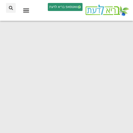
וואטסאפ בריא לדעת