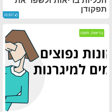
הכליות בריאות ולשפר את
תפקודן
10,917
בריאות
,
תזונה