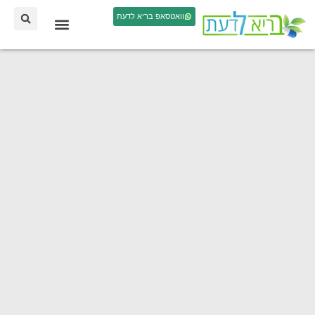
וואטסאפ בריא לדעת