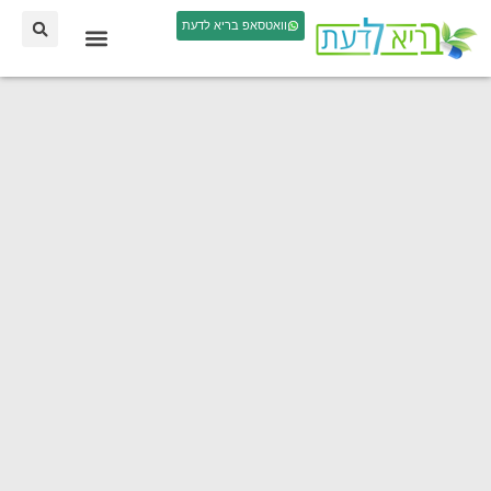
וואטסאפ בריא לדעת