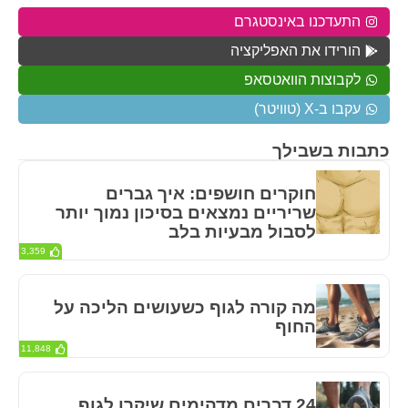
התעדכנו באינסטגרם
הורידו את האפליקציה
לקבוצות הוואטסאפ
עקבו ב-X (טוויטר)
כתבות בשבילך
חוקרים חושפים: איך גברים
שריריים נמצאים בסיכון נמוך יותר
לסבול מבעיות בלב
3,359
מה קורה לגוף כשעושים הליכה על
החוף
11,848
24 דברים מדהימים שיקרו לגוף