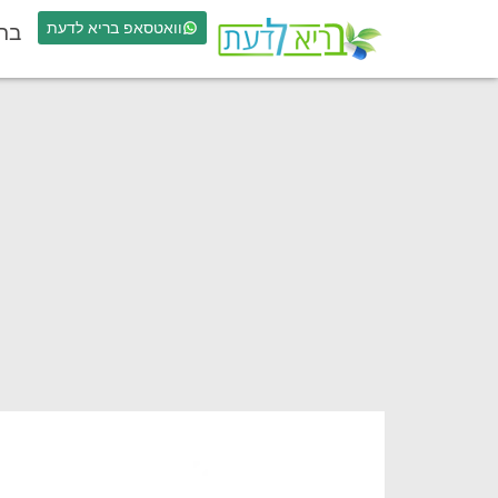
וואטסאפ בריא לדעת
בר