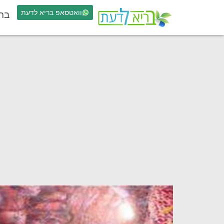
וואטסאפ בריא לדעת
בר