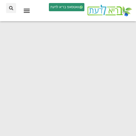
וואטסאפ בריא לדעת