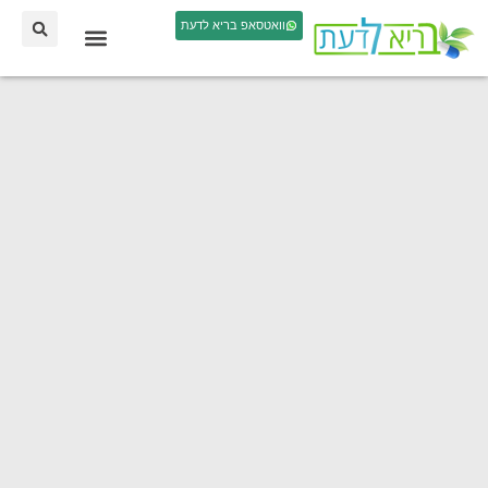
וואטסאפ בריא לדעת