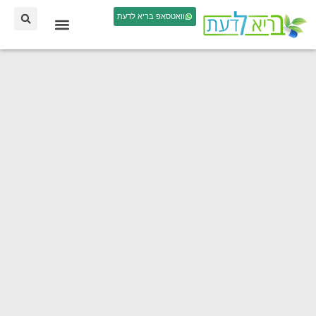
וואטסאפ בריא לדעת