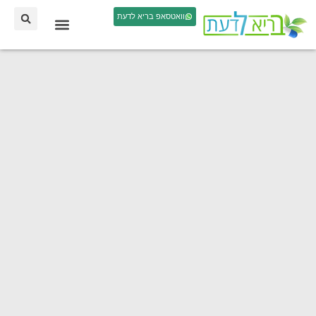
וואטסאפ בריא לדעת