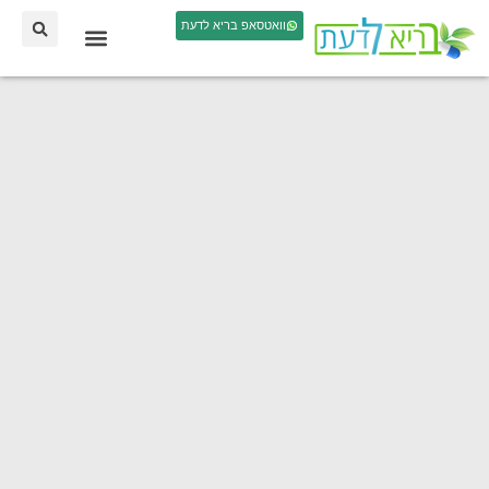
וואטסאפ בריא לדעת