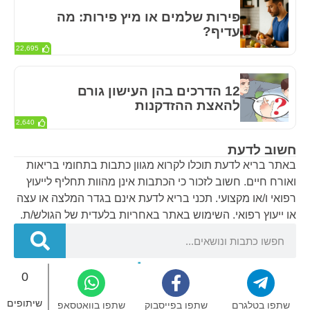
פירות שלמים או מיץ פירות: מה
עדיף?
22,695
12 הדרכים בהן העישון גורם
להאצת ההזדקנות
2,640
חשוב לדעת
באתר בריא לדעת תוכלו לקרוא מגוון כתבות בתחומי בריאות
ואורח חיים. חשוב לזכור כי הכתבות אינן מהוות תחליף לייעוץ
רפואי ו/או מקצועי. תכני בריא לדעת אינם בגדר המלצה או עצה
או ייעוץ רפואי. השימוש באתר באחריות בלעדית של הגולש/ת.
0
בריא לדעת – אתר הבריאות של ישראל © 2024
שיתופים
שתפו בטלגרם
שתפו בפייסבוק
שתפו בוואטסאפ