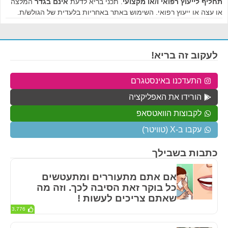
תחליף לייעוץ רפואי ו/או מקצועי
. תכני בריא לדעת
אינם בגדר
המלצה
או עצה או ייעוץ רפואי. השימוש באתר באחריות בלעדית של הגולש/ת.
לעקוב זה בריא!
התעדכנו באינסטגרם
הורידו את האפליקציה
לקבוצות הוואטסאפ
עקבו ב-X (טוויטר)
כתבות בשבילך
אם אתם מתעוררים ומתעטשים
כל בוקר זאת הסיבה לכך. וזה מה
שאתם צריכים לעשות !
3,776