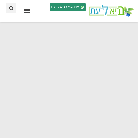
וואטסאפ בריא לדעת