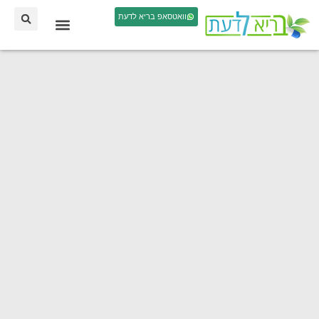
וואטסאפ בריא לדעת