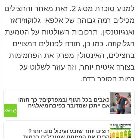
למנוע סוכרת מסוג 2. זאת מאחר והחצילים
מכילים רמה גבוהה של אלפא- גלוקוזידאז
ואנגיוטנסין, תרכובות השולטות על הטמעת
הגלוקוזה. כמו כן, תודה לפנולים המצויים
בחצילים, האינסולין מפרק את הפחמימות
בצורה איטית יותר, וזה עוזר לשלוט על
רמות הסוכר בדם.
כאבים בכל הגוף ובמפרקים? כך תזהו
אם ייתכן שמדובר בפיברומיאלגיה
350
רוצים יותר שובע ועיכול טוב יותר?
הכירו את המזונות שמובילים בכמות