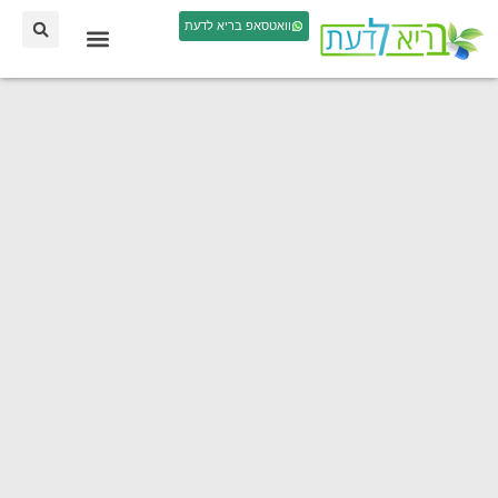
וואטסאפ בריא לדעת