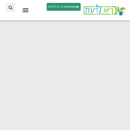
וואטסאפ בריא לדעת