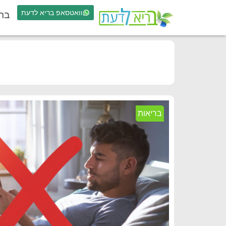
וואטסאפ בריא לדעת
בר
בריאות