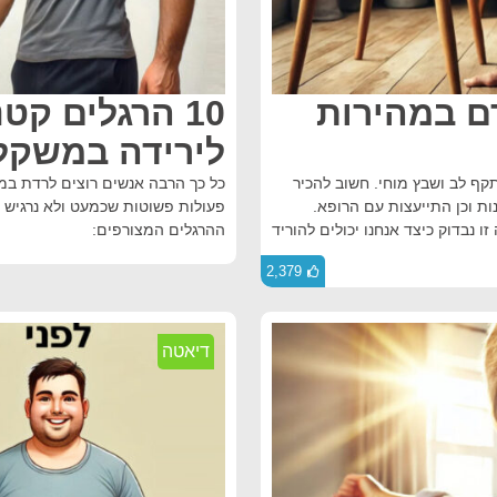
ם במהירות
10 הרגלים קט
לירידה במשקל
ף לב ושבץ מוחי. חשוב להכיר
כל כך הרבה אנשים רוצים לרדת ב
ות וכן התייעצות עם הרופא.
פעולות פשוטות שכמעט ולא נרגיש ב
ד על לחץ דם נמוך מ-120/80 ובכתבה זו נבדוק כיצד אנחנו יכולים להוריד
ההרגלים המצורפים:
2,379
דיאטה