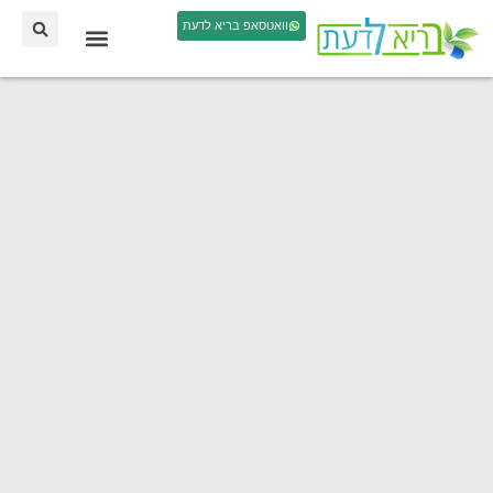
וואטסאפ בריא לדעת