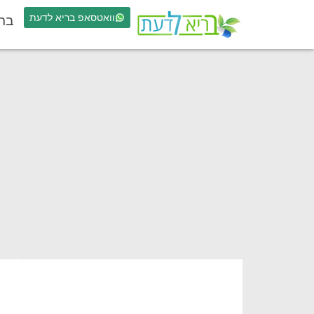
וואטסאפ בריא לדעת
בר