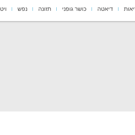
יאות
דיאטה
כושר גופני
תזונה
נפש
ויט