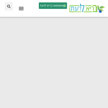
וואטסאפ בריא לדעת