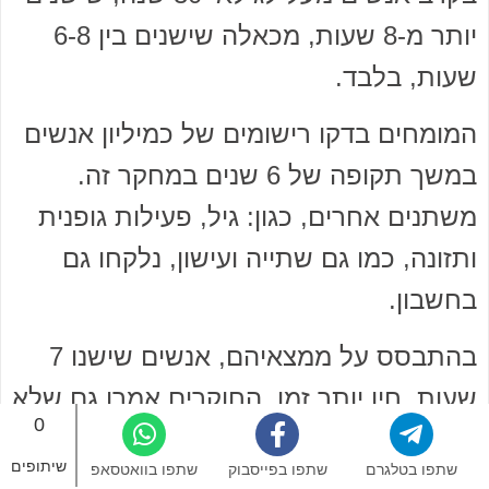
יותר מ-8 שעות, מכאלה שישנים בין 6-8
שעות, בלבד.
המומחים בדקו רישומים של כמיליון אנשים
במשך תקופה של 6 שנים במחקר זה.
משתנים אחרים, כגון: גיל, פעילות גופנית
ותזונה, כמו גם שתייה ועישון, נלקחו גם
בחשבון.
בהתבסס על ממצאיהם, אנשים שישנו 7
שעות, חיו יותר זמן. החוקרים אמרו גם שלא
0
מתעוררות בעיות בריאות כשישנים יותר
שיתופים
שתפו בטלגרם
שתפו בפייסבוק
שתפו בוואטסאפ
זמן, אם ישנים את השעות המומלצות מדי