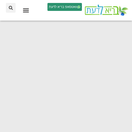
וואטסאפ בריא לדעת