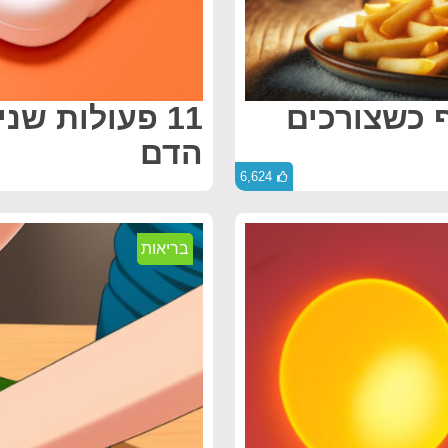
ף כשצורכים
11 פעולות ש
הדם
6,624
בריאות