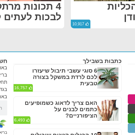
הכליות
4 תכונות מרת
דן
לבכות לעתים ק
10,917
כתבות בשבילך
חשו
באתר
6 סוגי עשבי תיבול שיעזרו
בריא
לכם לרדת במשקל בצורה
תחלי
טבעית
16,757
בגדר
באחר
האם צריך לדאוג כשמופיעים
כתמים לבנים על
הציפורניים?
6,493
בריא 