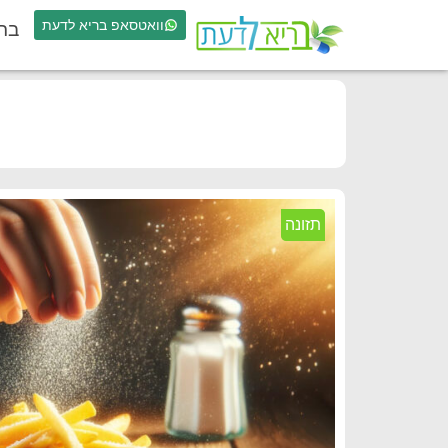
וואטסאפ בריא לדעת
בר
תזונה