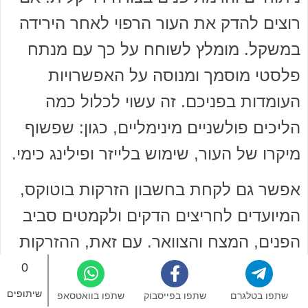
רוצים להדק את העור הרפוי לאחר הירידה
במשקל. מומלץ לשוחח על כך עם מנתח
פלסטי מוסמך ומנוסה על האפשרויות
העומדות בפניכם. זה עשוי לכלול כמה
הליכים פולשניים מינימליים, כגון: שפשוף
מיקרו של העור, שימוש בלייזר ופילינג כימי.
אפשר גם לקחת בחשבון הזרקות בוטוקס,
המיועדים לחריצים הדקים ולקמטים סביב
הפנים, המצח והצוואר. עם זאת, ההזרקות
הללו מציעות תוצאות זמניות, וצריך לחזור
0
עליהם מדי פעם, אך הם גם לא תמיד
שיתופים
שתפו בטלגרם
שתפו בפייסבוק
שתפו בוואטסאפ