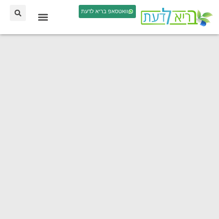
וואטסאפ בריא לדעת