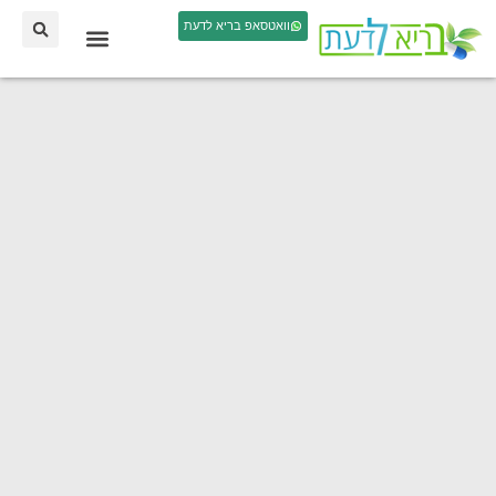
וואטסאפ בריא לדעת